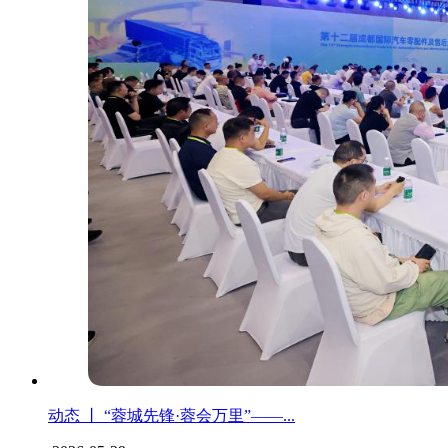
动态 丨 “蓉城先锋·蓉会万里”——...