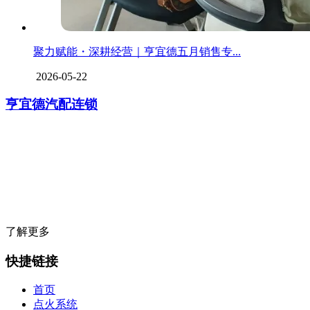
聚力赋能・深耕经营｜亨宜德五月销售专...
2026-05-22
亨宜德汽配连锁
亨宜德成立于
1999年7月
，是一家汽车易损零部件服务商，公司集全球
汽车零部件品牌之所长，并在保险、物流、培训、技术支持、IT等领
域为汽车维修企业提供一站式服务，同时为汽车维修企业提供一系列
的盈利项目、营销等解决方案。
了解更多
快捷链接
首页
点火系统