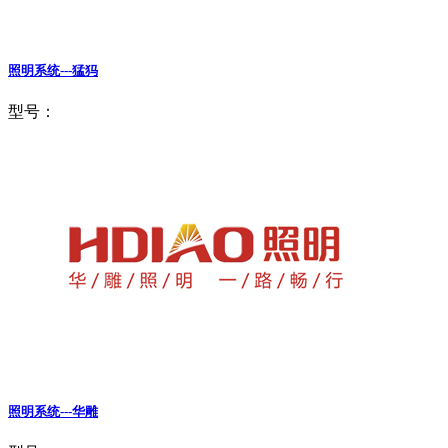
照明系统---猛犸
型号：
照明系统---华雕