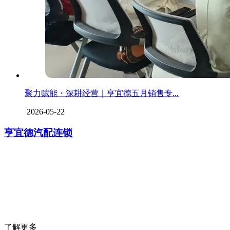
聚力赋能・深耕经营｜亨宜德五月销售专...
2026-05-22
亨宜德汽配连锁
亨宜德成立于
1999年7月
，是一家汽车易损零部件服务商，公司集全球
汽车零部件品牌之所长，并在保险、物流、培训、技术支持、IT等领
域为汽车维修企业提供一站式服务，同时为汽车维修企业提供一系列
的盈利项目、营销等解决方案。
了解更多