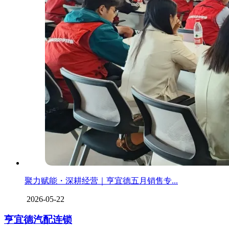
聚力赋能・深耕经营｜亨宜德五月销售专...
2026-05-22
亨宜德汽配连锁