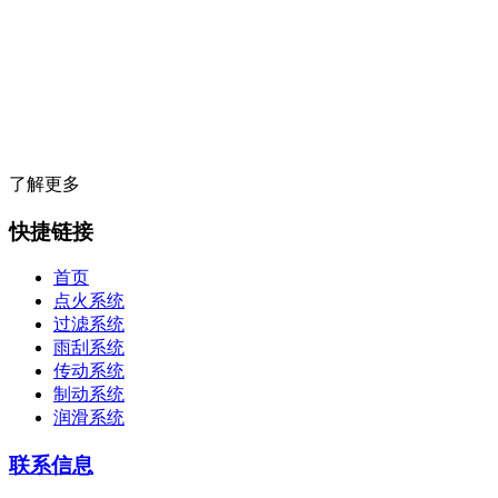
亨宜德成立于
1999年7月
，是一家汽车易损零部件服务商，公司集全球
汽车零部件品牌之所长，并在保险、物流、培训、技术支持、IT等领
域为汽车维修企业提供一站式服务，同时为汽车维修企业提供一系列
的盈利项目、营销等解决方案。
了解更多
快捷链接
首页
点火系统
过滤系统
雨刮系统
传动系统
制动系统
润滑系统
联系信息