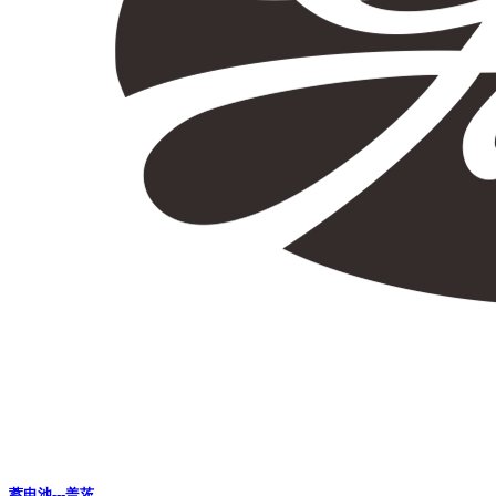
蓄电池---盖茨