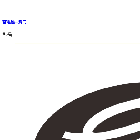
蓄电池---辉门
型号：