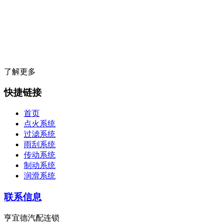
亨宜德成立于
1999年7月
，是一家汽车易损零部件服务商，公司集全球
汽车零部件品牌之所长，并在保险、物流、培训、技术支持、IT等领
域为汽车维修企业提供一站式服务，同时为汽车维修企业提供一系列
的盈利项目、营销等解决方案。
了解更多
快捷链接
首页
点火系统
过滤系统
雨刮系统
传动系统
制动系统
润滑系统
联系信息
亨宜德汽配连锁