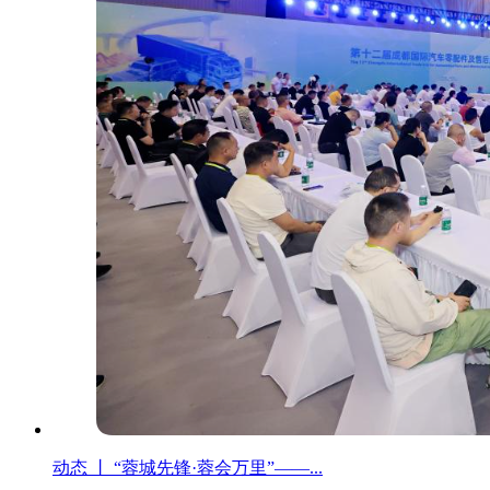
动态 丨 “蓉城先锋·蓉会万里”——...