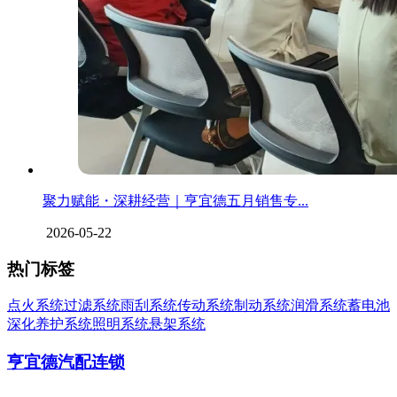
聚力赋能・深耕经营｜亨宜德五月销售专...
2026-05-22
热门标签
点火系统
过滤系统
雨刮系统
传动系统
制动系统
润滑系统
蓄电池
深化养护系统
照明系统
悬架系统
亨宜德汽配连锁