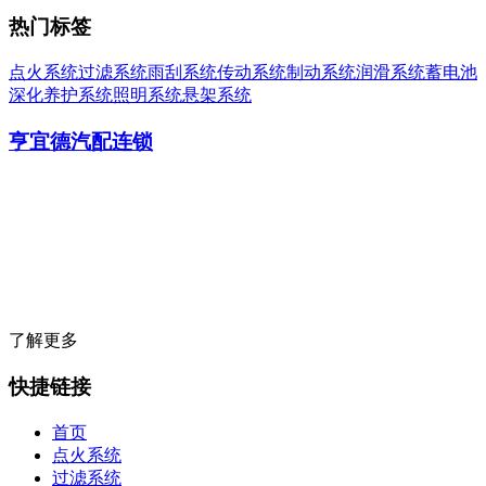
热门标签
点火系统
过滤系统
雨刮系统
传动系统
制动系统
润滑系统
蓄电池
深化养护系统
照明系统
悬架系统
亨宜德汽配连锁
亨宜德成立于
1999年7月
，是一家汽车易损零部件服务商，公司集全球
汽车零部件品牌之所长，并在保险、物流、培训、技术支持、IT等领
域为汽车维修企业提供一站式服务，同时为汽车维修企业提供一系列
的盈利项目、营销等解决方案。
了解更多
快捷链接
首页
点火系统
过滤系统